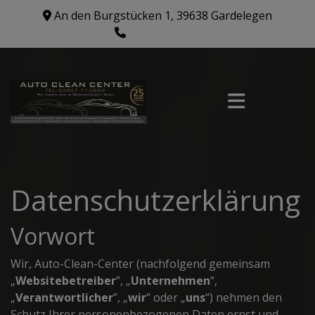
An den Burgstücken 1, 39638 Gardelegen
03907 710069
Datenschutzerklärung
Vorwort
Wir, Auto-Clean-Center (nachfolgend gemeinsam
„
Websitebetreiber
”, „
Unternehmen
“,
„
Verantwortlicher
”, „
wir
“ oder „
uns
“) nehmen den
Schutz Ihrer personenbezogenen Daten ernst und